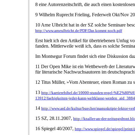
8 eine Autorenzeitschrift, die auch einen kostenlose
9 Wilhelm Ruprecht Frieling, Federwelt Okt/Nov 2
10 Arne Ulbricht hat in der SZ solche Seminare besc
http://www.arneulbricht.de/PDF/Das kommt noch.pdf
Erst hielt ich den Artikel für übertriebenen Unfug 
fanden. Mittlerweile weiß ich, dass es solche Seminar
Im Montsegur Forum findet sich eine Diskussion da
11 Der Open Mike ist ein Wettbewerb der Literatur
für literarische Nachwuchsautoren im deutschsprac
12 Titus Müller, »Vom Abenteuer, einen Roman zu s
13
http://karrierebibel.de/10000-stunden-regel-%E2%80%9
13912/faehigkeiten-jeder-kann-weltklasse-werden_aid_388
14
http://www.ard.de/kultur/buecher/manuskripte-lektor-v
15 SZ, 28.11.2007,
http://knaller-an-der-zeitungsfront.
16 Spiegel 40/2007,
http://www.spiegel.de/spiegel/print