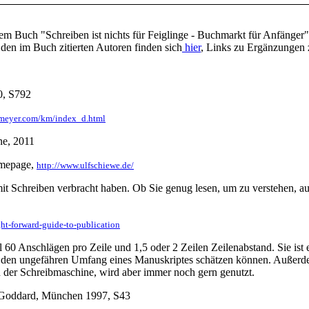
m Buch "Schreiben ist nichts für Feiglinge - Buchmarkt für Anfänger",
 den im Buch zitierten Autoren finden sich
hier
, Links zu Ergänzunge
0, S792
imeyer.com/km/index_d.html
ne, 2011
omepage,
http://www.ulfschiewe.de/
 mit Schreiben verbracht haben. Ob Sie genug lesen, um zu verstehen, 
ht-forward-guide-to-publication
l 60 Anschlägen pro Zeile und 1,5 oder 2 Zeilen Zeilenabstand. Sie ist
den ungefähren Umfang eines Manuskriptes schätzen können. Außerdem
n der Schreibmaschine, wird aber immer noch gern genutzt.
e Goddard, München 1997, S43