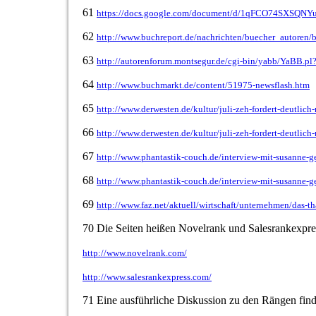
61
https://docs.google.com/document/d/1qFCO74SXSQNY
62
http://www.buchreport.de/nachrichten/buecher_autoren/
63
http://autorenforum.montsegur.de/cgi-bin/yabb/YaBB.
64
http://www.buchmarkt.de/content/51975-newsflash.htm
65
http://www.derwesten.de/kultur/juli-zeh-fordert-deutlic
66
http://www.derwesten.de/kultur/juli-zeh-fordert-deutlic
67
http://www.phantastik-couch.de/interview-mit-susanne-
68
http://www.phantastik-couch.de/interview-mit-susanne-
69
http://www.faz.net/aktuell/wirtschaft/unternehmen/das-t
70 Die Seiten heißen Novelrank und Salesrankexpre
http://www.novelrank.com/
http://www.salesrankexpress.com/
71 Eine ausführliche Diskussion zu den Rängen finde