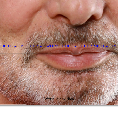
EBOTE
BÜCHER
WORKSHOPS
ÜBER MICH
RE
Worte, die wirken