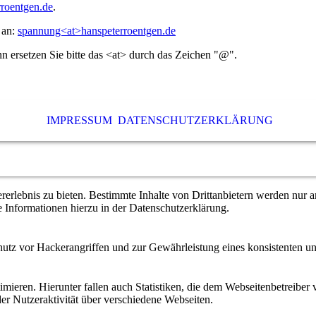
rroentgen.de
.
e an:
spannung<at>hanspeterroentgen.de
 ersetzen Sie bitte das <at> durch das Zeichen "@".
IMPRESSUM
DATENSCHUTZERKLÄRUNG
lebnis zu bieten. Bestimmte Inhalte von Drittanbietern werden nur ang
e Informationen hierzu in der Datenschutzerklärung.
utz vor Hackerangriffen und zur Gewährleistung eines konsistenten un
ieren. Hierunter fallen auch Statistiken, die dem Webseitenbetreiber v
r Nutzeraktivität über verschiedene Webseiten.